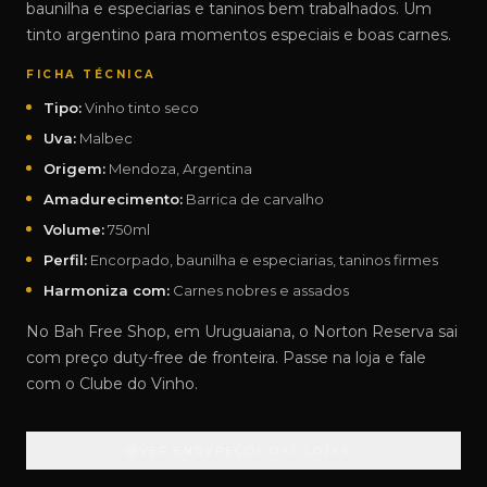
baunilha e especiarias e taninos bem trabalhados. Um
tinto argentino para momentos especiais e boas carnes.
FICHA TÉCNICA
Tipo:
Vinho tinto seco
Uva:
Malbec
Origem:
Mendoza, Argentina
Amadurecimento:
Barrica de carvalho
Volume:
750ml
Perfil:
Encorpado, baunilha e especiarias, taninos firmes
Harmoniza com:
Carnes nobres e assados
No Bah Free Shop, em Uruguaiana, o Norton Reserva sai
com preço duty-free de fronteira. Passe na loja e fale
com o Clube do Vinho.
VER ENDEREÇOS DAS LOJAS