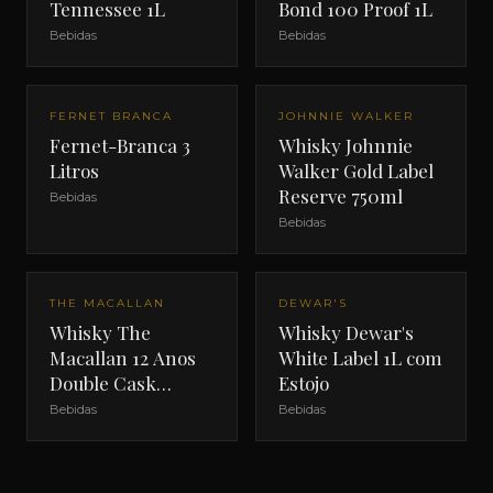
Tennessee 1L
Bond 100 Proof 1L
Bebidas
Bebidas
FERNET BRANCA
JOHNNIE WALKER
Fernet-Branca 3
Whisky Johnnie
Litros
Walker Gold Label
Reserve 750ml
Bebidas
Bebidas
THE MACALLAN
DEWAR'S
Whisky The
Whisky Dewar's
Macallan 12 Anos
White Label 1L com
Double Cask
Estojo
700ml com Estojo
Bebidas
Bebidas