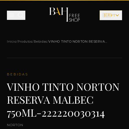
Pular para o conteúdo
🇧🇷
PT
Início
/
Produtos
/
Bebidas
/
VINHO TINTO NORTON RESERVA
MALBEC 750ML-222220030314
BEBIDAS
VINHO TINTO NORTON
RESERVA MALBEC
750ML-222220030314
NORTON