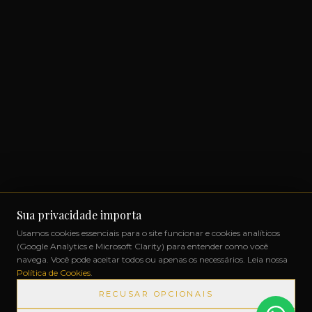
Sua privacidade importa
Usamos cookies essenciais para o site funcionar e cookies analíticos
(Google Analytics e Microsoft Clarity) para entender como você
navega. Você pode aceitar todos ou apenas os necessários. Leia nossa
Política de Cookies
.
RECUSAR OPCIONAIS