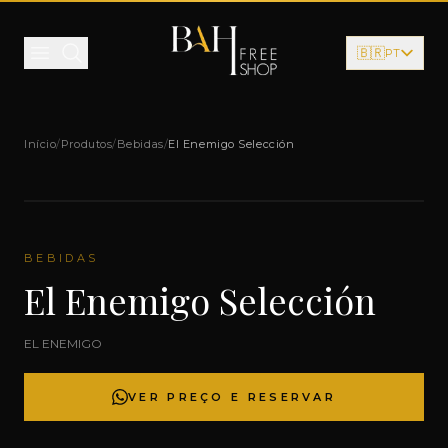
Pular para o conteúdo
🇧🇷
PT
Início
/
Produtos
/
Bebidas
/
El Enemigo Selección
BEBIDAS
El Enemigo Selección
EL ENEMIGO
VER PREÇO E RESERVAR