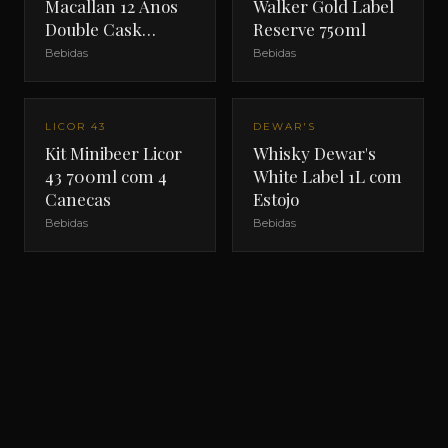
Macallan 12 Anos
Walker Gold Label
Double Cask
Reserve 750ml
700ml com Estojo
Bebidas
Bebidas
LICOR 43
DEWAR'S
Kit Minibeer Licor
Whisky Dewar's
43 700ml com 4
White Label 1L com
Canecas
Estojo
Bebidas
Bebidas