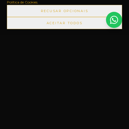
Política de Cookies
.
RECUSAR OPCIONAIS
ACEITAR TODOS
RODUTOS IMPORTADOS SEM IMPOSTOS
◆
+1000 MARC
Um novo conceito em Free Shop, feito
do nosso jeito.