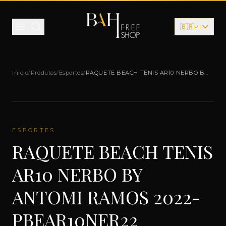
Pular para o conteúdo
🇧🇷
PT
Início
/
Produtos
/
Esportes
/
RAQUETE BEACH TENIS AR10 NERBO BY
ANTOMI RAMOS 2022-PBEAR10NER22
ESPORTES
RAQUETE BEACH TENIS
AR10 NERBO BY
ANTOMI RAMOS 2022-
PBEAR10NER22