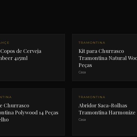
AHÇE
TRAMONTINA
 Copos de Cerveja
Kit para Churrasco
nbeer 415ml
Tramontina Natural Woo
Peças
Casa
NTINA
TRAMONTINA
de Churrasco
Abridor Saca-Rolhas
ntina Polywood 14 Peças
Tramontina Harmonize 
lho
Casa