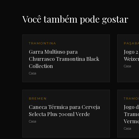
Você também pode gostar
TRAMONTINA
PAŞAB
Garra Multiuso para
Jogo 2
Churrasco Tramontina Black
Weize
Collection
Casa
Casa
BREMEN
TRAMO
Caneca Térmica para Cerveja
Jogo 
Selecta Plus 700ml Verde
Tramo
Verme
Casa
Casa