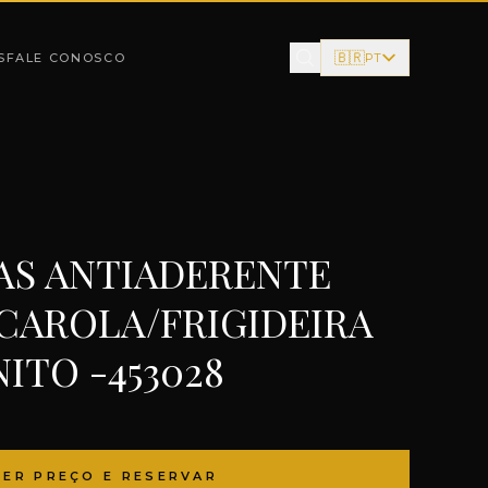
🇧🇷
S
FALE CONOSCO
PT
CAS ANTIADERENTE
CAROLA/FRIGIDEIRA
ITO -453028
VER PREÇO E RESERVAR