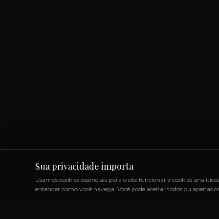
Sua privacidade importa
Usamos cookies essenciais para o site funcionar e cookies analítico
entender como você navega. Você pode aceitar todos ou apenas os 
S IMPORTADOS SEM IMPOSTOS
◆
+1000 MARCAS
◆
ATÉ 