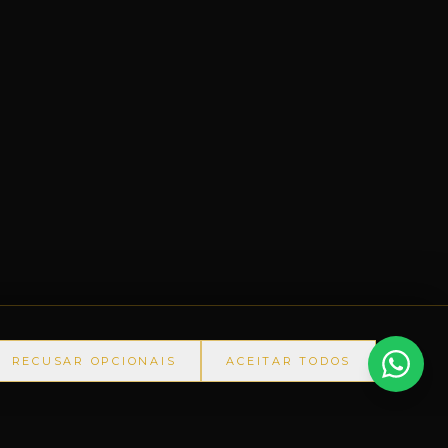
RECUSAR OPCIONAIS
ACEITAR TODOS
A-RS
◆
+60.000 ITENS
◆
PRODUTOS IMPORTADOS SEM 