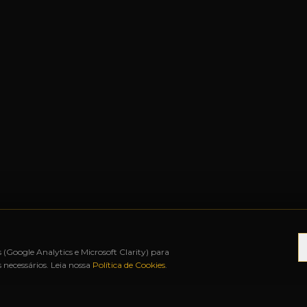
s (Google Analytics e Microsoft Clarity) para
necessários. Leia nossa
Política de Cookies
.
12X SEM JUROS
◆
BAH FREE SHOP
◆
URUGUAIAN