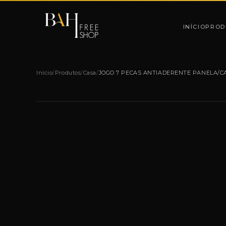
Pular para o conteúdo
INÍCIO
PROD
Início
/
Produtos
/
Casa
/
JOGO 7 PECAS ANTIADERENTE PANELA/CA