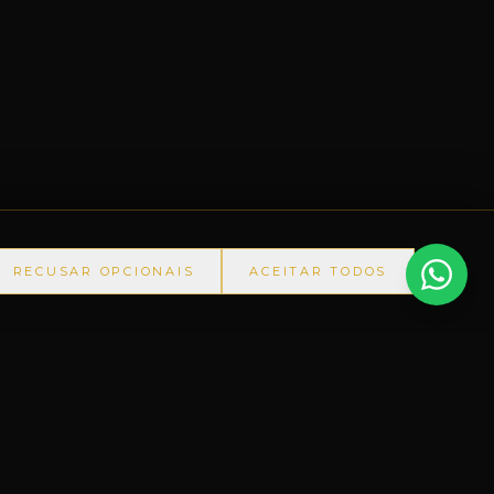
RECUSAR OPCIONAIS
ACEITAR TODOS
A-RS
◆
+60.000 ITENS
◆
PRODUTOS IMPORTADOS SEM 
CONTATO