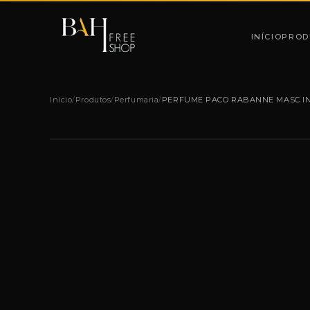
Pular para o conteúdo
INÍCIO
PROD
Início
/
Produtos
/
Perfumaria
/
PERFUME PACO RABANNE MASC INV