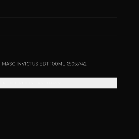
ASC INVICTUS EDT 100ML-65055742
VER ENDEREÇOS DAS LOJAS