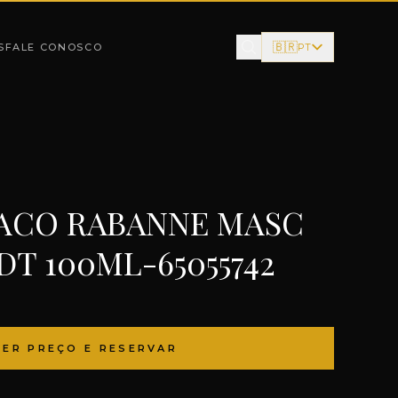
🇧🇷
S
FALE CONOSCO
PT
ACO RABANNE MASC
DT 100ML-65055742
VER PREÇO E RESERVAR