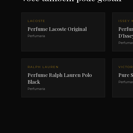
LACOSTE
ISSEY 
Perfume Lacoste Original
Perfu
D'Iss
Perfumaria
Perfumar
RALPH LAUREN
VICTOR
Perfume Ralph Lauren Polo
Pure S
Black
Perfumar
Perfumaria