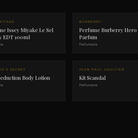
MIYAKE
BURBERRY
me Issey Miyake Le Sel
Perfume Burberry Hero
ey EDT 100ml
Parfum
ia
Perfumaria
IA'S SECRET
JEAN PAUL GAULTIER
eduction Body Lotion
Kit Scandal
ia
Perfumaria