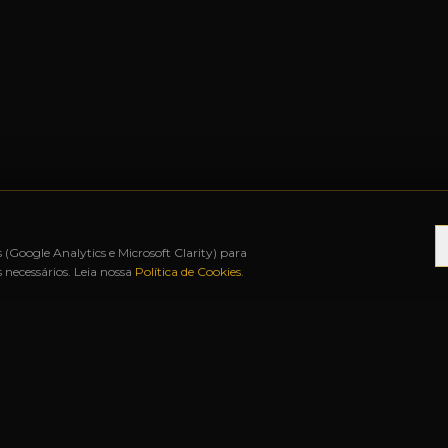
s (Google Analytics e Microsoft Clarity) para
necessários. Leia nossa
Política de Cookies
.
12X SEM JUROS
◆
BAH FREE SHOP
◆
URUGUAIAN
S RÁPIDOS
NOSSAS LOJAS