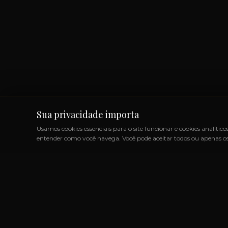
Sua privacidade importa
Usamos cookies essenciais para o site funcionar e cookies analítico
entender como você navega. Você pode aceitar todos ou apenas os 
S IMPORTADOS SEM IMPOSTOS
◆
+1000 MARCAS
◆
ATÉ 
LINK