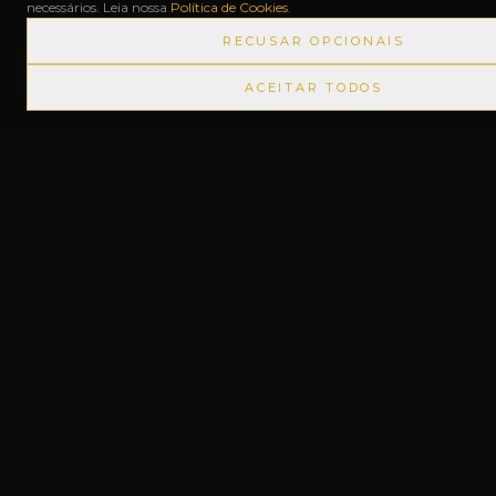
necessários. Leia nossa
Política de Cookies
.
Free Shop do Aeroporto
RECUSAR OPCIONAIS
Para Argentinos (Español)
ACEITAR TODOS
Fale Conosco
NOSSAS LOJAS
Matriz
Rua Duque de Caxias, 1341
Centro
—
Uruguaiana-RS
Filial
Rua João Manoel, 2679
Centro
—
Uruguaiana-RS
Aeroporto
Ac. Mal. Setembrino de Carvalho, s/n
Aeroporto
—
Uruguaiana-RS