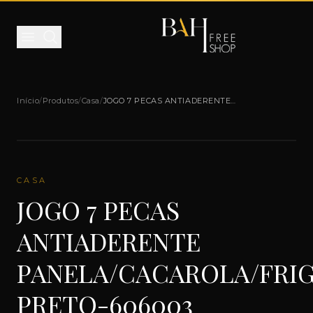
Pular para o conteúdo
Início
/
Produtos
/
Casa
/
JOGO 7 PECAS ANTIADERENTE
PANELA/CACAROLA/FRIGIDEIRA PRETO-
606003
CASA
JOGO 7 PECAS
ANTIADERENTE
PANELA/CACAROLA/FRIG
PRETO-606003