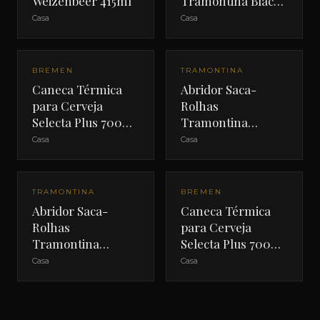
Weizenbeer 415ml
Tramontina Black
Collection
Casa
Casa
BREMEN
TRAMONTINA
Caneca Térmica
Abridor Saca-
para Cerveja
Rolhas
Selecta Plus 700ml
Tramontina
Verde
Harmonize
Casa
Casa
Vermelho
TRAMONTINA
BREMEN
Abridor Saca-
Caneca Térmica
Rolhas
para Cerveja
Tramontina
Selecta Plus 700ml
Harmonize Preto
Preta
Casa
Casa