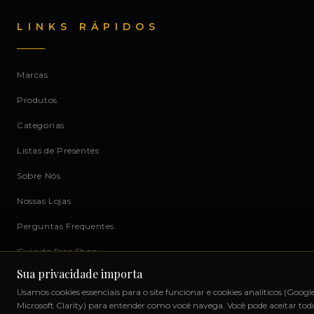
LINKS RÁPIDOS
Marcas
Produtos
Categorias
Listas de Presentes
Sobre Nós
Nossas Lojas
Perguntas Frequentes
Guia do Free Shop
Sua privacidade importa
O que comprar em Uruguaiana
Usamos cookies essenciais para o site funcionar e cookies analíticos (Googl
Cota de US$ 500
Microsoft Clarity) para entender como você navega. Você pode aceitar tod