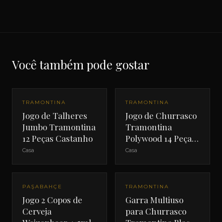
Você também pode gostar
TRAMONTINA
TRAMONTINA
Jogo de Talheres
Jogo de Churrasco
Jumbo Tramontina
Tramontina
12 Peças Castanho
Polywood 14 Peças
Vermelho
Casa
Casa
PAŞABAHÇE
TRAMONTINA
Jogo 2 Copos de
Garra Multiuso
Cerveja
para Churrasco