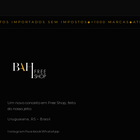
 IMPORTADOS SEM IMPOSTOS
◆
+1000 MARCAS
◆
ATÉ 1
Um novo conceito em Free Shop, feito
do nosso jeito.
Uruguaiana, RS – Brasil
Instagram
Facebook
WhatsApp