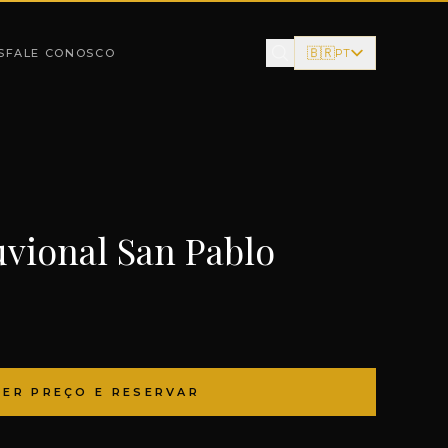
🇧🇷
S
FALE CONOSCO
PT
uvional San Pablo
VER PREÇO E RESERVAR