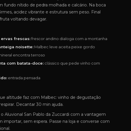
um fundo nítido de pedra molhada e calcário. Na boca
irmes, acidez vibrante e estrutura sem peso. Final
 fruta voltando devagar.
ervas frescas:
frescor andino dialoga com a montanha
teiga noisette:
Malbec leve aceita peixe gordo
ineral encontra terroso
nta com batata-doce:
clássico que pede vinho com
ido:
entrada pensada
ue altitude faz com Malbec: vinho de degustação
respirar. Decantar 30 min ajuda.
 o Aluvional San Pablo da Zuccardi com a vantagem
m importar, sem espera. Passe na loja e converse com
ional.