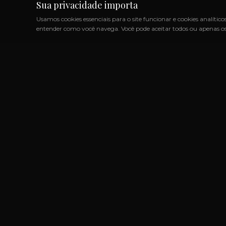
Sua privacidade importa
Usamos cookies essenciais para o site funcionar e cookies analítico
entender como você navega. Você pode aceitar todos ou apenas os 
S IMPORTADOS SEM IMPOSTOS
◆
+1000 MARCAS
◆
ATÉ
LINK
Marcas
Produtos
Categoria
Um novo conceito em Free Shop, feito
Listas de 
do nosso jeito.
Sobre Nós
Uruguaiana, RS – Brasil