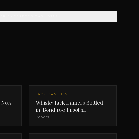
VER ENDEREÇOS DAS LOJAS
JACK DANIEL'S
 No.7
Whisky Jack Daniel's Bottled-
in-Bond 100 Proof 1L
Bebidas