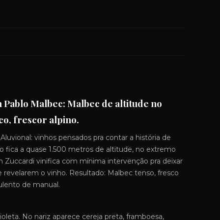
n Pablo Malbec: Malbec de altitude no
o, frescor alpino.
 Aluvional: vinhos pensados pra contar a história de
lo fica a quase 1.500 metros de altitude, no extremo
án Zuccardi vinifica com mínima intervenção pra deixar
de revelarem o vinho. Resultado: Malbec tenso, fresco
pulento de manual.
ioleta. No nariz aparece cereja preta, framboesa,