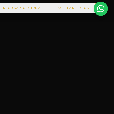
RECUSAR OPCIONAIS
ACEITAR TODOS
NA-RS
◆
+60.000 ITENS
◆
PRODUTOS IMPORTADOS SEM 
CONTATO
Matriz
(55) 3401-1500
Filial
(55) 99117-6995
Aeroporto
(55) 99117-6995