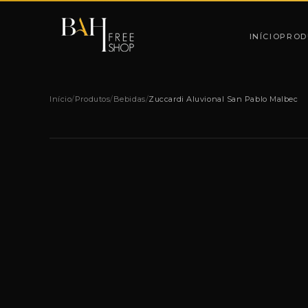
Pular para o conteúdo
INÍCIO
PROD
Início
/
Produtos
/
Bebidas
/
Zuccardi Aluvional San Pablo Malbec