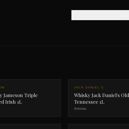
ON
JACK DANIEL'S
y Jameson Triple
Whisky Jack Daniel's Old
ed Irish 1L
Tennessee 1L
Bebidas