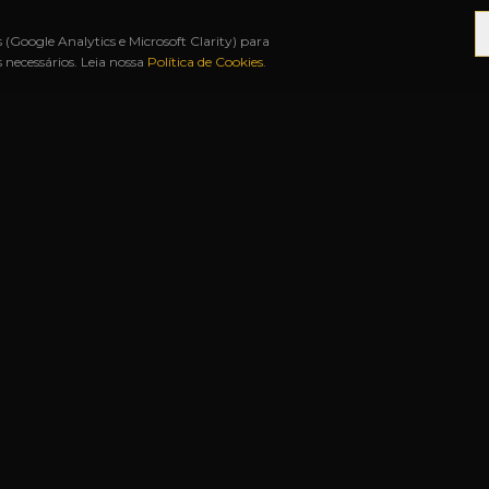
s (Google Analytics e Microsoft Clarity) para
necessários. Leia nossa
Política de Cookies
.
 12X SEM JUROS
◆
BAH FREE SHOP
◆
URUGUAIA
S RÁPIDOS
NOSSAS LOJAS
Matriz
Rua Duque de Caxias, 1341
Centro
—
Uruguaiana-RS
s
Filial
Rua João Manoel, 2679
Presentes
Centro
—
Uruguaiana-RS
Aeroporto
Ac. Mal. Setembrino de Carvalho, s/n