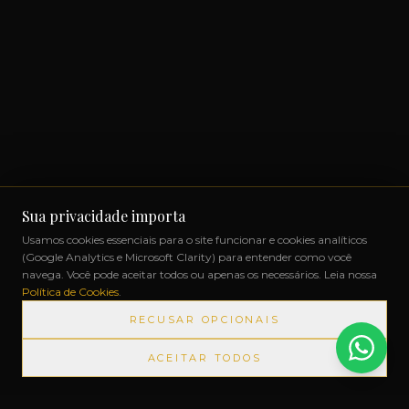
Sua privacidade importa
Usamos cookies essenciais para o site funcionar e cookies analíticos
(Google Analytics e Microsoft Clarity) para entender como você
navega. Você pode aceitar todos ou apenas os necessários. Leia nossa
Política de Cookies
.
RECUSAR OPCIONAIS
ACEITAR TODOS