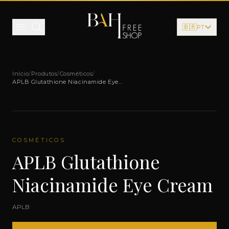
Pular para o conteúdo
🇧🇷
PT
Início
/
Produtos
/
Cosméticos
/
APLB Glutathione Niacinamide Eye
Cream
COSMÉTICOS
APLB Glutathione
Niacinamide Eye Cream
APLB