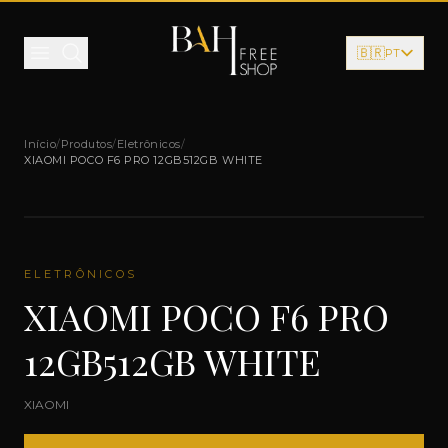
Pular para o conteúdo
🇧🇷
PT
Início
/
Produtos
/
Eletrônicos
/
XIAOMI POCO F6 PRO 12GB512GB WHITE
ELETRÔNICOS
XIAOMI POCO F6 PRO
12GB512GB WHITE
XIAOMI