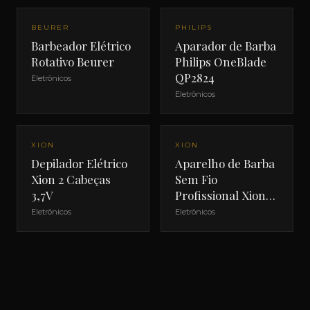
BEURER
PHILIPS
Barbeador Elétrico
Aparador de Barba
Rotativo Beurer
Philips OneBlade
QP2824
Eletrônicos
Eletrônicos
NOVO
NOVO
XION
XION
Depilador Elétrico
Aparelho de Barba
Xion 2 Cabeças
Sem Fio
3,7V
Profissional Xion
XI-SHAVE
Eletrônicos
Eletrônicos