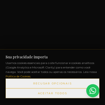
Sua privacidade importa
Usamos cookies essenciais para o site funcionar e cookies analíticos
(Google Analytics e Microsoft Clarity) para entender como você
navega. Você pode aceitar todos ou apenas os necessários. Leia nossa
Política de Cookies
.
RECUSAR OPCIONAIS
ACEITAR TODOS