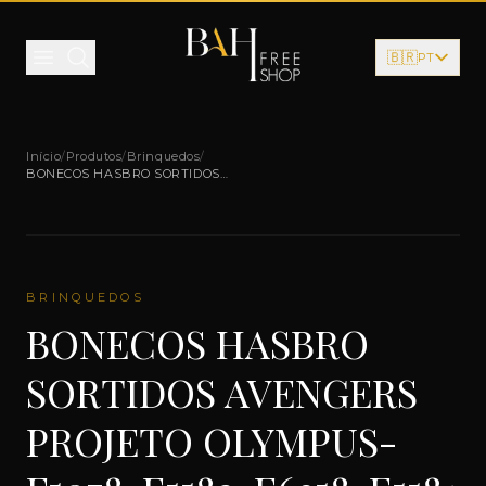
Pular para o conteúdo
🇧🇷
PT
Início
/
Produtos
/
Brinquedos
/
BONECOS HASBRO SORTIDOS
AVENGERS PROJETO OLYMPUS-F5078-
E5582-E6358-E5581
BRINQUEDOS
BONECOS HASBRO
SORTIDOS AVENGERS
PROJETO OLYMPUS-