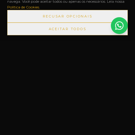
navega. Você pode aceitar todos ou apenas os necessários. Leia nossa
Política de Cookies
.
RECUSAR OPCIONAIS
ACEITAR TODOS
PRODUTOS IMPORTADOS SEM IMPOSTOS
◆
+1000 MARC
Um novo conceito em Free Shop, feito
do nosso jeito.