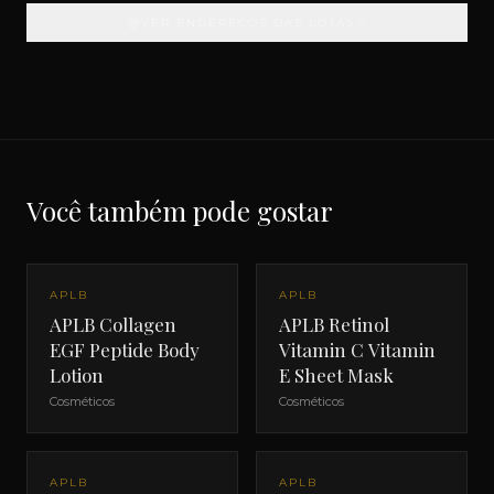
VER ENDEREÇOS DAS LOJAS
Você também pode gostar
APLB
APLB
APLB Collagen
APLB Retinol
EGF Peptide Body
Vitamin C Vitamin
Lotion
E Sheet Mask
Cosméticos
Cosméticos
APLB
APLB