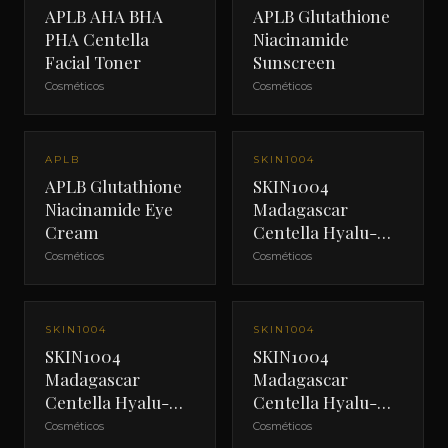
APLB AHA BHA
APLB Glutathione
PHA Centella
Niacinamide
Facial Toner
Sunscreen
Cosméticos
Cosméticos
APLB
SKIN1004
APLB Glutathione
SKIN1004
Niacinamide Eye
Madagascar
Cream
Centella Hyalu-
Cica Brightening
Cosméticos
Cosméticos
Toner
SKIN1004
SKIN1004
SKIN1004
SKIN1004
Madagascar
Madagascar
Centella Hyalu-
Centella Hyalu-
Cica Water-Fit Sun
Cica First Ampoule
Cosméticos
Cosméticos