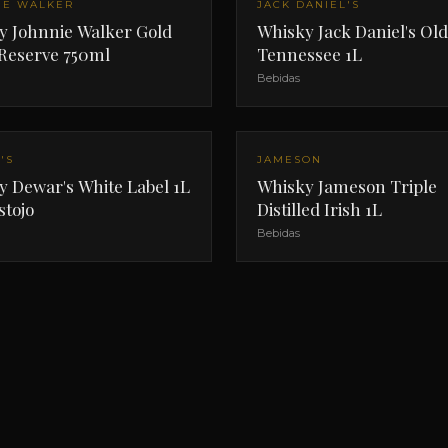
IE WALKER
JACK DANIEL'S
y Johnnie Walker Gold
Whisky Jack Daniel's Old
 Reserve 750ml
Tennessee 1L
Bebidas
'S
JAMESON
y Dewar's White Label 1L
Whisky Jameson Triple
stojo
Distilled Irish 1L
Bebidas