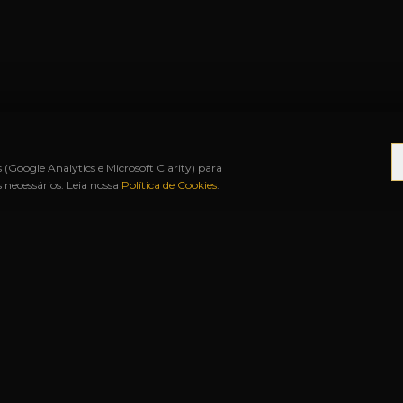
s (Google Analytics e Microsoft Clarity) para
necessários. Leia nossa
Política de Cookies
.
ATÉ 12X SEM JUROS
◆
BAH FREE SHOP
◆
URUGU
S RÁPIDOS
NOSSAS LOJAS
Matriz
Rua Duque de Caxias, 1341