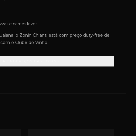
zzas e carnes leves
iana, o Zonin Chianti está com preço duty-free de
le com o Clube do Vinho.
VER ENDEREÇOS DAS LOJAS