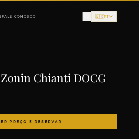
🇧🇷
S
FALE CONOSCO
PT
 Zonin Chianti DOCG
VER PREÇO E RESERVAR