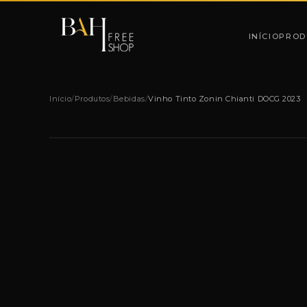
Pular para o conteúdo
INÍCIO
PROD
Início
/
Produtos
/
Bebidas
/
Vinho Tinto Zonin Chianti DOCG 2023