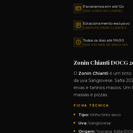
Parcelamos em até 12x
SEM JUROS NO CARTÃO
Estacionamento exclusivo
GRATUITO PARA CLIENTES
Todos os dias até 19h30
SEM FECHAR AO MEIO-DIA
Zonin Chianti DOCG 202
O
Zonin Chianti
é um tinto 
da uva Sangiovese. Safra 2023
ervas e taninos macios. Um C
massas e pizzas.
FICHA TÉCNICA
Tipo:
Vinho tinto seco
Uva:
Sangiovese
Origem:
Toscana, Itália (DO