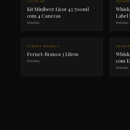
LICOR 43
JOHNN
Kit Minibeer Licor 43 700ml
Whisk
com 4 Canecas
Label
Bebidas
Bebidas
FERNET BRANCA
DEWAR
Fernet-Branca 3 Litros
Whisk
com E
Bebidas
Bebidas