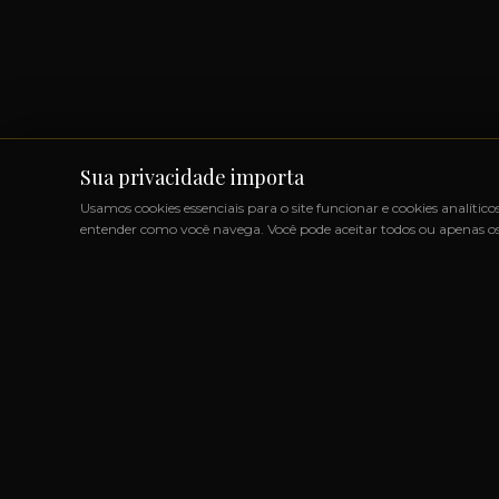
Sua privacidade importa
Usamos cookies essenciais para o site funcionar e cookies analítico
entender como você navega. Você pode aceitar todos ou apenas os 
UTOS IMPORTADOS SEM IMPOSTOS
◆
+1000 MARCAS
◆
LINK
Marcas