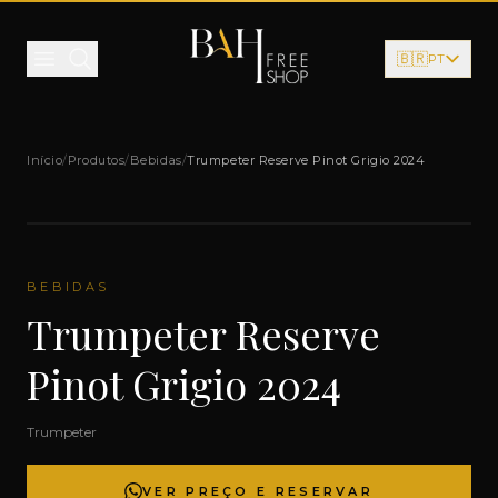
Pular para o conteúdo
🇧🇷
PT
Início
/
Produtos
/
Bebidas
/
Trumpeter Reserve Pinot Grigio 2024
BEBIDAS
Trumpeter Reserve
Pinot Grigio 2024
Trumpeter
VER PREÇO E RESERVAR