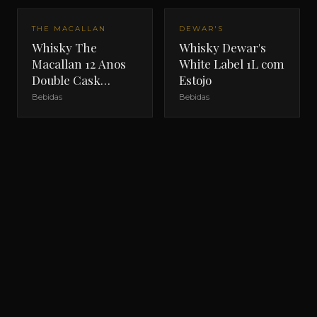
THE MACALLAN
DEWAR'S
Whisky The
Whisky Dewar's
Macallan 12 Anos
White Label 1L com
Double Cask
Estojo
700ml com Estojo
Bebidas
Bebidas