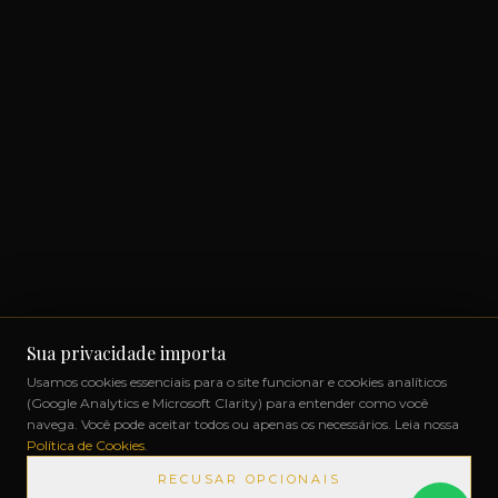
Sua privacidade importa
Usamos cookies essenciais para o site funcionar e cookies analíticos
(Google Analytics e Microsoft Clarity) para entender como você
navega. Você pode aceitar todos ou apenas os necessários. Leia nossa
Política de Cookies
.
RECUSAR OPCIONAIS