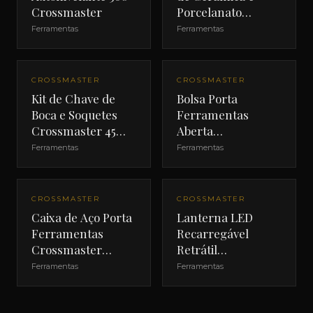
Crossmaster
Porcelanato
Crossmaster 24"
Ferramentas
Ferramentas
CROSSMASTER
CROSSMASTER
Kit de Chave de
Bolsa Porta
Boca e Soquetes
Ferramentas
Crossmaster 45
Aberta
Peças
Crossmaster 18"
Ferramentas
Ferramentas
CROSSMASTER
CROSSMASTER
Caixa de Aço Porta
Lanterna LED
Ferramentas
Recarregável
Crossmaster
Retrátil
660mm
Crossmaster 3W
Ferramentas
Ferramentas