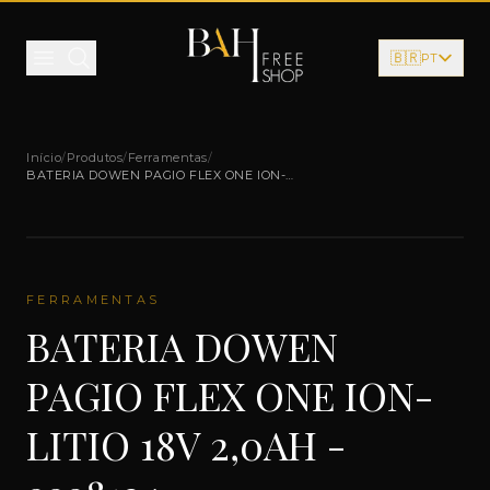
Pular para o conteúdo
🇧🇷
PT
Início
/
Produtos
/
Ferramentas
/
BATERIA DOWEN PAGIO FLEX ONE ION-
LITIO 18V 2,0AH - 9998124
FERRAMENTAS
BATERIA DOWEN
PAGIO FLEX ONE ION-
LITIO 18V 2,0AH -