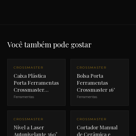
Você também pode gostar
CROSSMASTER
CROSSMASTER
Caixa Plástica
Bolsa Porta
Porta Ferramentas
Ferramentas
Crossmaster
Crossmaster 16"
420mm
Ferramentas
Ferramentas
CROSSMASTER
CROSSMASTER
Nível a Laser
Cortador Manual
Autonivelante 360°
de Cerâmica e