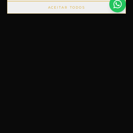
ACEITAR TODOS
PORTADOS SEM IMPOSTOS
◆
+1000 MARCAS
◆
ATÉ 12X 
Um novo conceito em Free Shop, feito
do nosso jeito.
Uruguaiana, RS – Brasil
Instagram
Facebook
WhatsApp