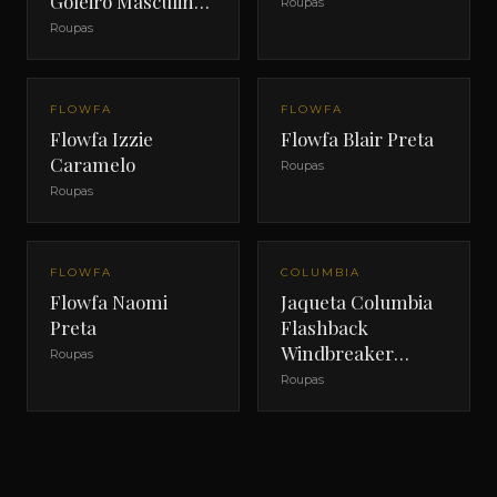
Goleiro Masculina
Roupas
Verde
Roupas
FLOWFA
FLOWFA
Flowfa Izzie
Flowfa Blair Preta
Caramelo
Roupas
Roupas
OFERTA
FLOWFA
COLUMBIA
Flowfa Naomi
Jaqueta Columbia
Preta
Flashback
Windbreaker
Roupas
Masculina
Roupas
Camuflada