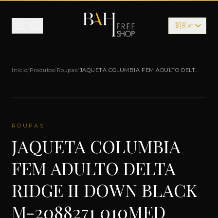
Pular para o conteúdo
🇧🇷
PT
Início
/
Produtos
/
Roupas
/
JAQUETA COLUMBIA FEM ADULTO DELTA
RIDGE II DOWN BLACK M-2088271 010MED
ROUPAS
JAQUETA COLUMBIA
FEM ADULTO DELTA
RIDGE II DOWN BLACK
M-2088271 010MED