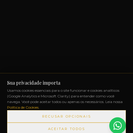
Sua privacidade importa
Usamos cookies essenciais para o site funcionar e cookies analíticos
(Google Analytics e Microsoft Clarity) para entender como você
navega. Você pode aceitar todos ou apenas os necessários. Leia nossa
Política de Cookies
.
RECUSAR OPCIONAIS
ACEITAR TODOS