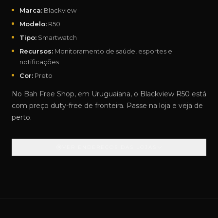
Marca:
Blackview
Modelo:
R50
Tipo:
Smartwatch
Recursos:
Monitoramento de saúde, esportes e
notificações
Cor:
Preto
No Bah Free Shop, em Uruguaiana, o Blackview R50 está
com preço duty-free de fronteira. Passe na loja e veja de
perto.
VER ENDEREÇOS DAS LOJAS