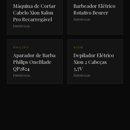
Máquina de Cortar
Barbeador Elétrico
Cabelo Xion Salon
Rotativo Beurer
Pro Recarregável
Eletrônicos
Eletrônicos
NOVO
PHILIPS
XION
Aparador de Barba
Depilador Elétrico
Philips OneBlade
Xion 2 Cabeças
QP2824
3,7V
Eletrônicos
Eletrônicos