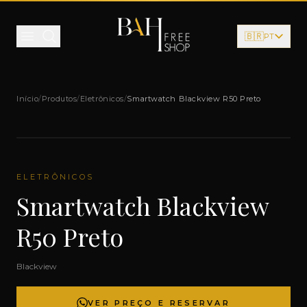
Pular para o conteúdo
🇧🇷
PT
Início
/
Produtos
/
Eletrônicos
/
Smartwatch Blackview R50 Preto
ELETRÔNICOS
Smartwatch Blackview
R50 Preto
Blackview
VER PREÇO E RESERVAR