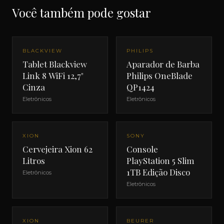
Você também pode gostar
NOVO
BLACKVIEW
PHILIPS
Tablet Blackview
Aparador de Barba
Link 8 WiFi 12,7"
Philips OneBlade
Cinza
QP1424
Eletrônicos
Eletrônicos
XION
SONY
Cervejeira Xion 62
Console
Litros
PlayStation 5 Slim
1TB Edição Disco
Eletrônicos
Eletrônicos
XION
BEURER