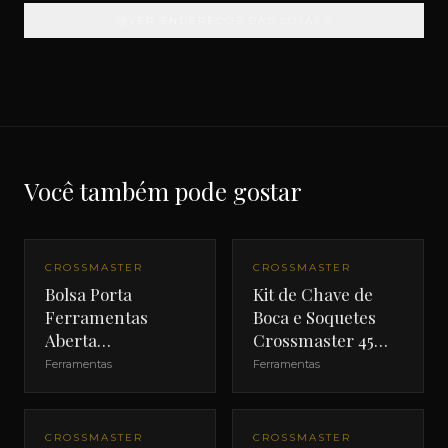
VER ENDEREÇOS DAS LOJAS
Você também pode gostar
CROSSMASTER
CROSSMASTER
Bolsa Porta
Kit de Chave de
Ferramentas
Boca e Soquetes
Aberta
Crossmaster 45
Crossmaster 18"
Peças
Ferramentas
Ferramentas
CROSSMASTER
CROSSMASTER