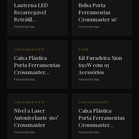
Lanterna LED
Bolsa Porta
Recarregável
Ferramentas
Retrátil
Crossmaster 16"
Crossmaster 3W
Ferramentas
Ferramentas
CROSSMASTER
XION
Caixa Plástica
Kit Furadeira Xion
Porta Ferramentas
650W com 95
Crossmaster
Acessórios
420mm
Ferramentas
Ferramentas
CROSSMASTER
CROSSMASTER
Nível a Laser
Caixa Plástica
Autonivelante 360°
Porta Ferramentas
Crossmaster
Crossmaster
480mm
Ferramentas
Ferramentas