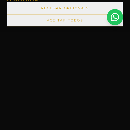
RECUSAR OPCIONAIS
ACEITAR TODOS
DOS SEM IMPOSTOS
◆
+1000 MARCAS
◆
ATÉ 12X SEM JU
Um novo conceito em Free Shop, feito
do nosso jeito.
Uruguaiana, RS – Brasil