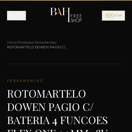
Pular para o conteúdo
🇧🇷
PT
Início
/
Produtos
/
Ferramentas
/
ROTOMARTELO DOWEN PAGIO C/
BATERIA 4 FUNCOES FLEX ONE 20MM
18V-4,0AH-9993195
FERRAMENTAS
ROTOMARTELO
DOWEN PAGIO C/
BATERIA 4 FUNCOES