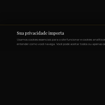
Sua privacidade importa
Usamos cookies essenciais para o site funcionar e cookies analítico
entender como você navega. Você pode aceitar todos ou apenas os 
S IMPORTADOS SEM IMPOSTOS
◆
+1000 MARCAS
◆
ATÉ 
LINK
Marcas
Produtos