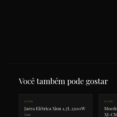
Você também pode gostar
NOVO
XION
XION
Jarra Elétrica Xion 1,7L 2200W
Moedor
XI-CM
Casa