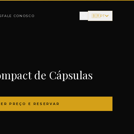
🇧🇷
S
FALE CONOSCO
PT
ompact de Cápsulas
VER PREÇO E RESERVAR