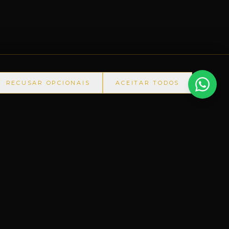
RECUSAR OPCIONAIS
ACEITAR TODOS
NA-RS
◆
+60.000 ITENS
◆
PRODUTOS IMPORTADOS SEM 
CONTATO
Matriz
(55) 3401-1500
Filial