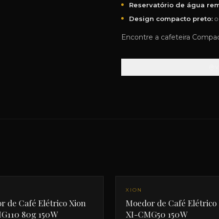
Reservatório de água rem
Design compacto preto:
o
Encontre a cafeteira Compac
NOVO
XION
 de Café Elétrico Xion
Moedor de Café Elétrico
G110 80g 150W
XI-CMG50 150W