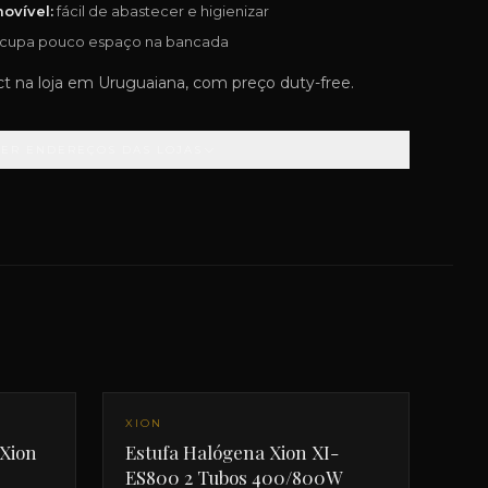
ovível:
fácil de abastecer e higienizar
cupa pouco espaço na bancada
t na loja em Uruguaiana, com preço duty-free.
VER ENDEREÇOS DAS LOJAS
XION
 Xion
Estufa Halógena Xion XI-
ES800 2 Tubos 400/800W