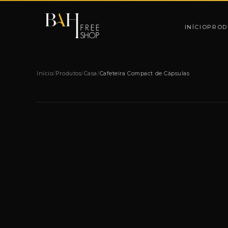
Pular para o conteúdo
INÍCIO
PROD
Início
/
Produtos
/
Casa
/
Cafeteira Compact de Cápsulas