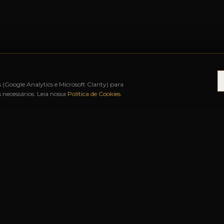
s (Google Analytics e Microsoft Clarity) para
necessários. Leia nossa
Política de Cookies
.
12X SEM JUROS
◆
BAH FREE SHOP
◆
URUGUAIA
S RÁPIDOS
NOSSAS LOJAS
Matriz
Rua Duque de Caxias, 1341
Centro
—
Uruguaiana-RS