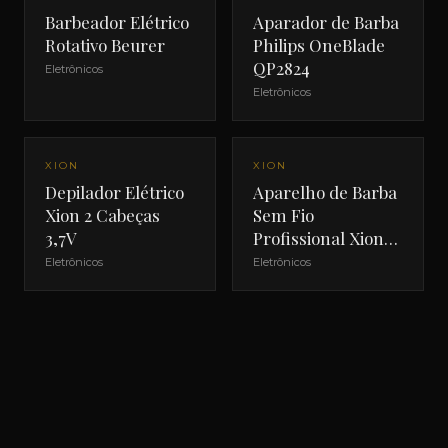
Barbeador Elétrico
Aparador de Barba
Rotativo Beurer
Philips OneBlade
QP2824
Eletrônicos
Eletrônicos
NOVO
NOVO
XION
XION
Depilador Elétrico
Aparelho de Barba
Xion 2 Cabeças
Sem Fio
3,7V
Profissional Xion
XI-SHAVE
Eletrônicos
Eletrônicos