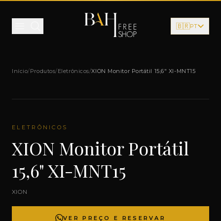
Pular para o conteúdo
🇧🇷
PT
Início
/
Produtos
/
Eletrônicos
/
XION Monitor Portátil 15,6" XI-MNT15
ELETRÔNICOS
XION Monitor Portátil
15,6" XI-MNT15
XION
VER PREÇO E RESERVAR