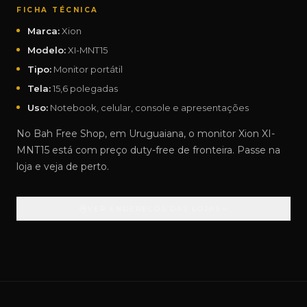
FICHA TÉCNICA
Marca:
Xion
Modelo:
XI-MNT15
Tipo:
Monitor portátil
Tela:
15,6 polegadas
Uso:
Notebook, celular, console e apresentações
No Bah Free Shop, em Uruguaiana, o monitor Xion XI-
MNT15 está com preço duty-free de fronteira. Passe na
loja e veja de perto.
VER ENDEREÇOS DAS LOJAS