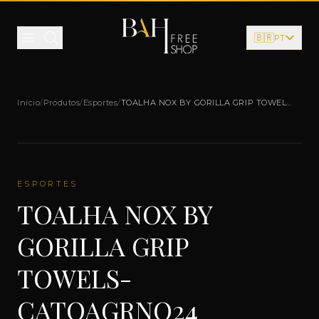
Pular para o conteúdo
🇧🇷
PT
Início
/
Produtos
/
Esportes
/
TOALHA NOX BY GORILLA GRIP TOWELS-
CATOAGRNO24
ESPORTES
TOALHA NOX BY
GORILLA GRIP
TOWELS-
CATOAGRNO24