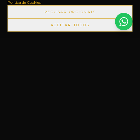
Política de Cookies
.
RECUSAR OPCIONAIS
ACEITAR TODOS
PRODUTOS IMPORTADOS SEM IMPOSTOS
◆
+1000 MARC
Um novo conceito em Free Shop, feito
do nosso jeito.