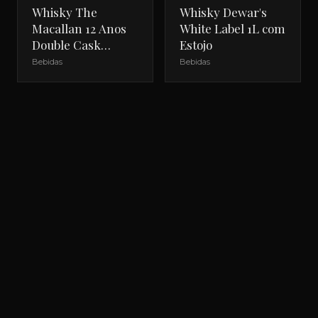
Whisky The
Whisky Dewar's
Macallan 12 Anos
White Label 1L com
Double Cask
Estojo
700ml com Estojo
Bebidas
Bebidas