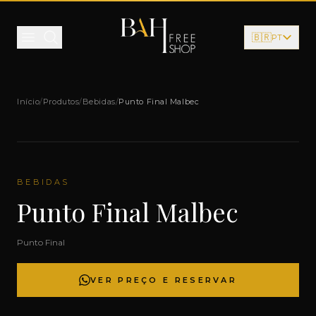
Pular para o conteúdo
🇧🇷
PT
Início
/
Produtos
/
Bebidas
/
Punto Final Malbec
BEBIDAS
Punto Final Malbec
Punto Final
VER PREÇO E RESERVAR