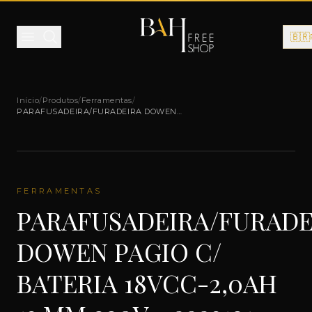
Pular para o conteúdo
🇧🇷
Início
/
Produtos
/
Ferramentas
/
PARAFUSADEIRA/FURADEIRA DOWEN
PAGIO C/ BATERIA 18VCC-2,0AH 13 MM
220V - 9993121
FERRAMENTAS
PARAFUSADEIRA/FURADE
DOWEN PAGIO C/
BATERIA 18VCC-2,0AH