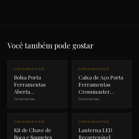
Você também pode gostar
CROSSMASTER
CROSSMASTER
Bolsa Porta
Caixa de Aço Porta
Ferramentas
Ferramentas
Aberta
Crossmaster
Crossmaster 18"
660mm
Ferramentas
Ferramentas
CROSSMASTER
CROSSMASTER
Kit de Chave de
Lanterna LED
Boca e Soquetes
Recarregável