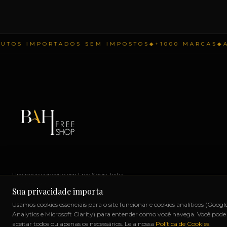
S IMPORTADOS SEM IMPOSTOS
◆
+1000 MARCAS
◆
ATÉ
Um novo conceito em Free Shop, feito
do nosso jeito.
Sua privacidade importa
Uruguaiana, RS – Brasil
Usamos cookies essenciais para o site funcionar e cookies analíticos (Googl
Analytics e Microsoft Clarity) para entender como você navega. Você pode
Instagram
Facebook
WhatsApp
aceitar todos ou apenas os necessários. Leia nossa
Política de Cookies
.