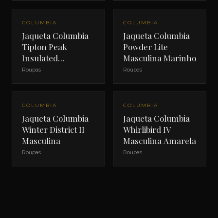
OFERTA
OFERTA
COLUMBIA
COLUMBIA
Jaqueta Columbia
Jaqueta Columbia
Tipton Peak
Powder Lite
Insulated
Masculina Marinho
Masculina Preta
Roupas
Roupas
OFERTA
OFERTA
COLUMBIA
COLUMBIA
Jaqueta Columbia
Jaqueta Columbia
Winter District II
Whirlibird IV
Masculina
Masculina Amarela
Roupas
Roupas