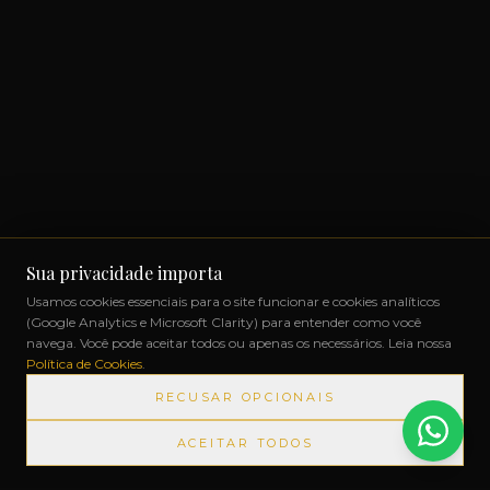
Sua privacidade importa
Usamos cookies essenciais para o site funcionar e cookies analíticos
(Google Analytics e Microsoft Clarity) para entender como você
navega. Você pode aceitar todos ou apenas os necessários. Leia nossa
Política de Cookies
.
RECUSAR OPCIONAIS
ACEITAR TODOS