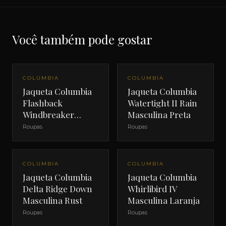
Você também pode gostar
OFERTA
OFERTA
COLUMBIA
COLUMBIA
Jaqueta Columbia
Jaqueta Columbia
Flashback
Watertight II Rain
Windbreaker
Masculina Preta
Masculina
Roupas
Roupas
Camuflada
OFERTA
OFERTA
COLUMBIA
COLUMBIA
Jaqueta Columbia
Jaqueta Columbia
Delta Ridge Down
Whirlibird IV
Masculina Rust
Masculina Laranja
Roupas
Roupas