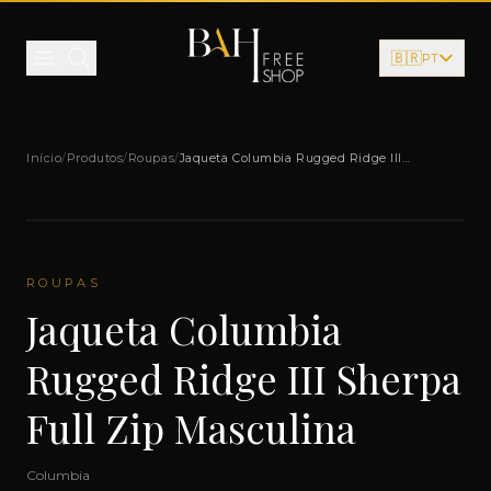
Pular para o conteúdo
🇧🇷
PT
Início
/
Produtos
/
Roupas
/
Jaqueta Columbia Rugged Ridge III
Sherpa Full Zip Masculina
ROUPAS
Jaqueta Columbia
Rugged Ridge III Sherpa
Full Zip Masculina
Columbia