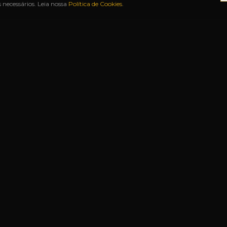
necessários. Leia nossa
Política de Cookies
.
CAS
◆
ATÉ 12X SEM JUROS
◆
BAH FREE SHOP
◆
U
S RÁPIDOS
NOSSAS LOJAS
Matriz
Rua Duque de Caxias, 1341
Centro
—
Uruguaiana-RS
s
Filial
Rua João Manoel, 2679
Presentes
Centro
—
Uruguaiana-RS
Aeroporto
Ac. Mal. Setembrino de Carvalho, s/n
jas
Aeroporto
—
Uruguaiana-RS
 Frequentes