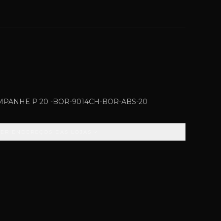
PANHE P 20 -BOR-9014CH-BOR-ABS-20
VER ENDEREÇOS DAS LOJAS