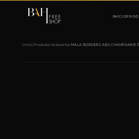
Pular para o conteúdo
INÍCIO
PROD
Início
/
Produtos
/
Acessórios
/
MALA BORDERS ABS CHAMPANHE P 