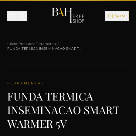
Pular para o conteúdo
🇧🇷
PT
Início
/
Produtos
/
Ferramentas
/
FUNDA TERMICA INSEMINACAO SMART
WARMER 5V
FERRAMENTAS
FUNDA TERMICA
INSEMINACAO SMART
WARMER 5V