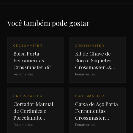
Você também pode gostar
CROSSMASTER
CROSSMASTER
Bolsa Porta
Kit de Chave de
Ferramentas
Boca e Soquetes
Crossmaster 16"
Crossmaster 45
Peças
Ferramentas
Ferramentas
CROSSMASTER
CROSSMASTER
Cortador Manual
Caixa de Aço Porta
de Cerâmica e
Ferramentas
Porcelanato
Crossmaster
Crossmaster 24"
660mm
Ferramentas
Ferramentas