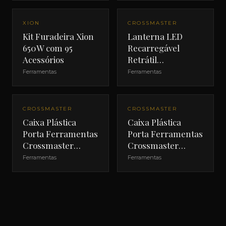
XION
CROSSMASTER
Kit Furadeira Xion
Lanterna LED
650W com 95
Recarregável
Acessórios
Retrátil
Crossmaster 3W
Ferramentas
Ferramentas
CROSSMASTER
CROSSMASTER
Caixa Plástica
Caixa Plástica
Porta Ferramentas
Porta Ferramentas
Crossmaster
Crossmaster
480mm
420mm
Ferramentas
Ferramentas