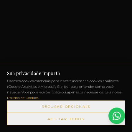
Sua privacidade importa
Usamos cookies essenciais para o site funcionar e cookies analíticos
(Google Analytics e Microsoft Clarity) para entender como você
navega. Você pode aceitar todos ou apenas os necessários. Leia nossa
Política de Cookies
.
RECUSAR OPCIONAIS
ACEITAR TODOS