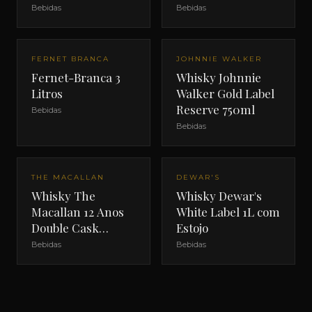
Bebidas
Bebidas
FERNET BRANCA
JOHNNIE WALKER
Fernet-Branca 3
Whisky Johnnie
Litros
Walker Gold Label
Reserve 750ml
Bebidas
Bebidas
THE MACALLAN
DEWAR'S
Whisky The
Whisky Dewar's
Macallan 12 Anos
White Label 1L com
Double Cask
Estojo
700ml com Estojo
Bebidas
Bebidas