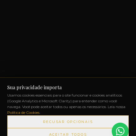
Sua privacidade importa
Usamos cookies essenciais para o site funcionar e cookies analíticos
(Google Analytics e Microsoft Clarity) para entender como você
navega. Você pode aceitar todos ou apenas os necessários. Leia nossa
Política de Cookies
.
RECUSAR OPCIONAIS
ACEITAR TODOS