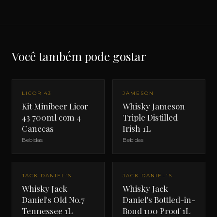
Você também pode gostar
LICOR 43
JAMESON
Kit Minibeer Licor
Whisky Jameson
43 700ml com 4
Triple Distilled
Canecas
Irish 1L
Bebidas
Bebidas
JACK DANIEL'S
JACK DANIEL'S
Whisky Jack
Whisky Jack
Daniel's Old No.7
Daniel's Bottled-in-
Tennessee 1L
Bond 100 Proof 1L