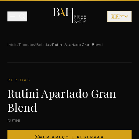
Pular para o conteúdo
🇧🇷
PT
Início
/
Produtos
/
Bebidas
/
Rutini Apartado Gran Blend
BEBIDAS
Rutini Apartado Gran
Blend
RUTINI
VER PREÇO E RESERVAR