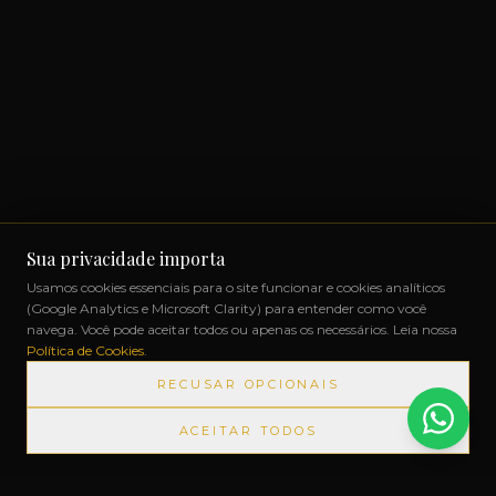
Sua privacidade importa
Usamos cookies essenciais para o site funcionar e cookies analíticos
(Google Analytics e Microsoft Clarity) para entender como você
navega. Você pode aceitar todos ou apenas os necessários. Leia nossa
Política de Cookies
.
RECUSAR OPCIONAIS
ACEITAR TODOS