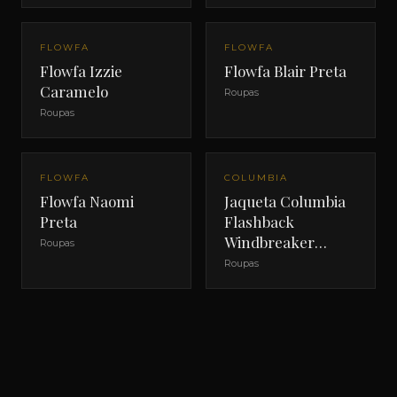
FLOWFA
FLOWFA
Flowfa Izzie
Flowfa Blair Preta
Caramelo
Roupas
Roupas
OFERTA
FLOWFA
COLUMBIA
Flowfa Naomi
Jaqueta Columbia
Preta
Flashback
Windbreaker
Roupas
Masculina
Roupas
Camuflada