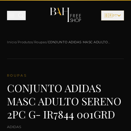
Pular para o conteúdo
🇧🇷
PT
Início
/
Produtos
/
Roupas
/
CONJUNTO ADIDAS MASC ADULTO
SERENO 2PC G- IR7844 001GRD
ROUPAS
CONJUNTO ADIDAS
MASC ADULTO SERENO
2PC G- IR7844 001GRD
ADIDAS