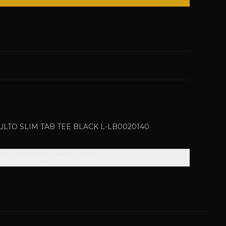
ULTO SLIM TAB TEE BLACK L-LB0020140
VER ENDEREÇOS DAS LOJAS