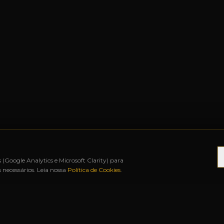
s (Google Analytics e Microsoft Clarity) para
necessários. Leia nossa
Política de Cookies
.
◆
ATÉ 12X SEM JUROS
◆
BAH FREE SHOP
◆
URUG