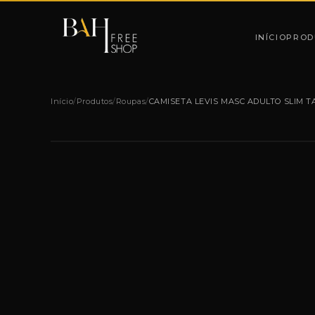
Pular para o conteúdo
INÍCIO
PROD
Início
/
Produtos
/
Roupas
/
CAMISETA LEVIS MASC ADULTO SLIM T