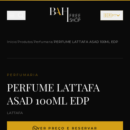
Pular para o conteúdo
🇧🇷
PT
Início
/
Produtos
/
Perfumaria
/
PERFUME LATTAFA ASAD 100ML EDP
PERFUMARIA
PERFUME LATTAFA
ASAD 100ML EDP
LATTAFA
VER PREÇO E RESERVAR